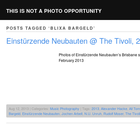
THIS IS NOT A PHOTO OPPORTUNITY
POSTS TAGGED ‘BLIXA BARGELD’
Einstürzende Neubauten @ The Tivoli, 
Photos of Einstürzende Neubauten’s Brisbane s
February 2013
Aug 12, 2013 | Categories:
Music Photography
| Tags:
2013
,
Alexander Hacke
,
All Tom
Bargeld
,
Einstürzende Neubauten
,
Jochen Arbeit
,
N.U. Unruh
,
Rudolf Moser
,
The Tivoli