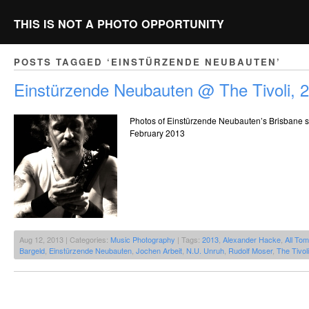
THIS IS NOT A PHOTO OPPORTUNITY
POSTS TAGGED ‘EINSTÜRZENDE NEUBAUTEN’
Einstürzende Neubauten @ The Tivoli, 
Photos of Einstürzende Neubauten’s Brisbane s
February 2013
Aug 12, 2013 | Categories:
Music Photography
| Tags:
2013
,
Alexander Hacke
,
All Tom
Bargeld
,
Einstürzende Neubauten
,
Jochen Arbeit
,
N.U. Unruh
,
Rudolf Moser
,
The Tivoli